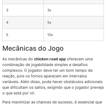
3
3x
4
5x
5
10x
Mecânicas do Jogo
As mecânicas do
chicken road app
oferecem uma
combinação de jogabilidade simples e desafios
complexos. O jogador deve ter um bom tempo de
reação, pois os fornos aparecem em intervalos
variáveis. Além disso, pode haver obstáculos adicionais
que dificultam os saltos, exigindo que o jogador preveja
o que está por vir.
Para maximizar as chances de sucesso, é essencial que