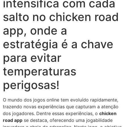
intensifica com cada
salto no chicken road
app, onde a
estratégia é a chave
para evitar
temperaturas
perigosas!
O mundo dos jogos online tem evoluído rapidamente,
trazendo novas experiências que capturam a atenção
dos jogadores. Dentre essas experiências, o
chicken
road app
se destaca, oferecendo uma jogabilidade