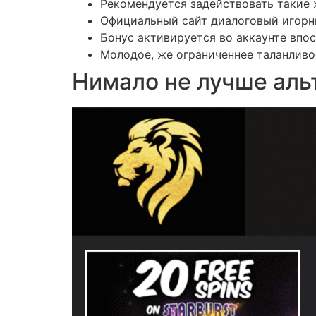
Рекомендуется задействовать такие 
Официальный сайт диалоговый игорны
Бонус активируется во аккаунте впо
Молодое, же ограниченнее таланливо
Нимало не лучше аль