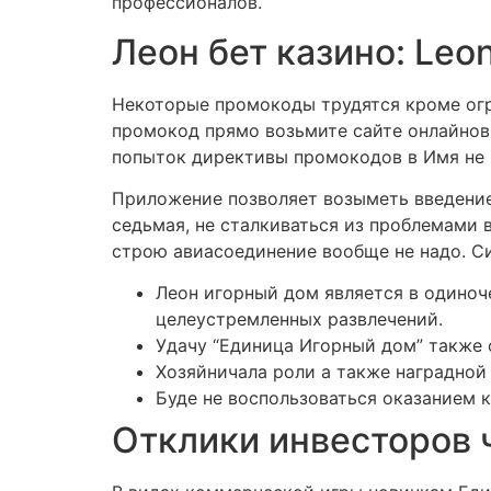
профессионалов.
Леон бет казино: Le
Некоторые промокоды трудятся кроме огра
промокод прямо возьмите сайте онлайнов
попыток директивы промокодов в Имя не 
Приложение позволяет возыметь введение
седьмая, не сталкиваться из проблемами 
строю авиасоединение вообще не надо. Си
Леон игорный дом является в одиноч
целеустремленных развлечений.
Удачу “Единица Игорный дом” также 
Хозяйничала роли а также наградной
Буде не воспользоваться оказанием к
Отклики инвесторов 