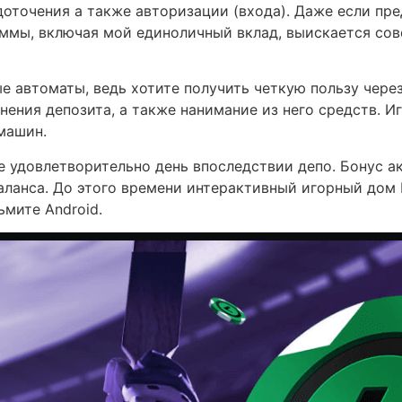
доточения а также авторизации (входа). Даже если пр
уммы, включая мой единоличный вклад, выискается со
е автоматы, ведь хотите получить четкую пользу через
ения депозита, а также нанимание из него средств. 
машин.
 удовлетворительно день впоследствии депо. Бонус ак
аланса. До этого времени интерактивный игорный дом
ьмите Android.