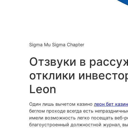
Sigma Mu Sigma Chapter
Отзвуки в рассу
отклики инвесто
Leon
Один лишь вычетом казино
леон бет кази
беглом проходе всегда есть непраздничны
имели возможность легко посещать веб-р
благоустроенный должностной журнал, вы