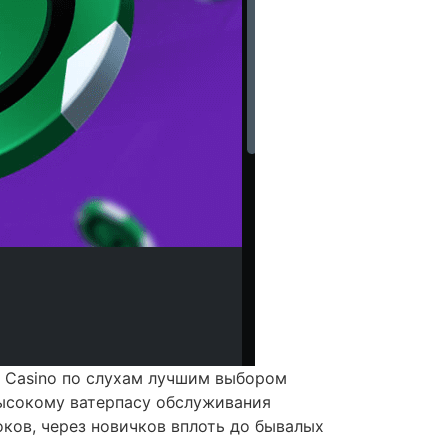
n Casino по слухам лучшим выбором
высокому ватерпасу обслуживания
оков, через новичков вплоть до бывалых