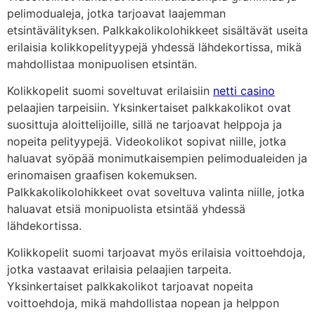
pelimodualeja, jotka tarjoavat laajemman
etsintävälityksen. Palkkakolikolohikkeet sisältävät useita
erilaisia kolikkopelityypejä yhdessä lähdekortissa, mikä
mahdollistaa monipuolisen etsintän.
Kolikkopelit suomi soveltuvat erilaisiin
netti casino
pelaajien tarpeisiin. Yksinkertaiset palkkakolikot ovat
suosittuja aloittelijoille, sillä ne tarjoavat helppoja ja
nopeita pelityypejä. Videokolikot sopivat niille, jotka
haluavat syöpää monimutkaisempien pelimodualeiden ja
erinomaisen graafisen kokemuksen.
Palkkakolikolohikkeet ovat soveltuva valinta niille, jotka
haluavat etsiä monipuolista etsintää yhdessä
lähdekortissa.
Kolikkopelit suomi tarjoavat myös erilaisia voittoehdoja,
jotka vastaavat erilaisia pelaajien tarpeita.
Yksinkertaiset palkkakolikot tarjoavat nopeita
voittoehdoja, mikä mahdollistaa nopean ja helppon