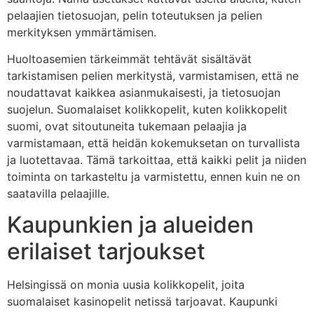
pelaajien tietosuojan, pelin toteutuksen ja pelien
merkityksen ymmärtämisen.
Huoltoasemien tärkeimmät tehtävät sisältävät
tarkistamisen pelien merkitystä, varmistamisen, että ne
noudattavat kaikkea asianmukaisesti, ja tietosuojan
suojelun. Suomalaiset kolikkopelit, kuten kolikkopelit
suomi, ovat sitoutuneita tukemaan pelaajia ja
varmistamaan, että heidän kokemuksetan on turvallista
ja luotettavaa. Tämä tarkoittaa, että kaikki pelit ja niiden
toiminta on tarkasteltu ja varmistettu, ennen kuin ne on
saatavilla pelaajille.
Kaupunkien ja alueiden
erilaiset tarjoukset
Helsingissä on monia uusia kolikkopelit, joita
suomalaiset kasinopelit netissä tarjoavat. Kaupunki