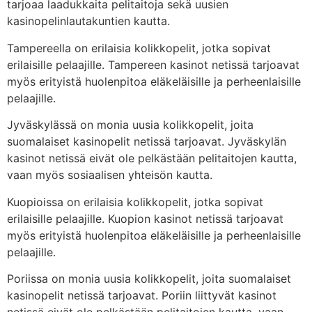
tarjoaa laadukkaita pelitaitoja sekä uusien
kasinopelinlautakuntien kautta.
Tampereella on erilaisia kolikkopelit, jotka sopivat
erilaisille pelaajille. Tampereen kasinot netissä tarjoavat
myös erityistä huolenpitoa eläkeläisille ja perheenlaisille
pelaajille.
Jyväskylässä on monia uusia kolikkopelit, joita
suomalaiset kasinopelit netissä tarjoavat. Jyväskylän
kasinot netissä eivät ole pelkästään pelitaitojen kautta,
vaan myös sosiaalisen yhteisön kautta.
Kuopioissa on erilaisia kolikkopelit, jotka sopivat
erilaisille pelaajille. Kuopion kasinot netissä tarjoavat
myös erityistä huolenpitoa eläkeläisille ja perheenlaisille
pelaajille.
Poriissa on monia uusia kolikkopelit, joita suomalaiset
kasinopelit netissä tarjoavat. Poriin liittyvät kasinot
netissä eivät ole pelkästään pelitaitojen kautta, vaan