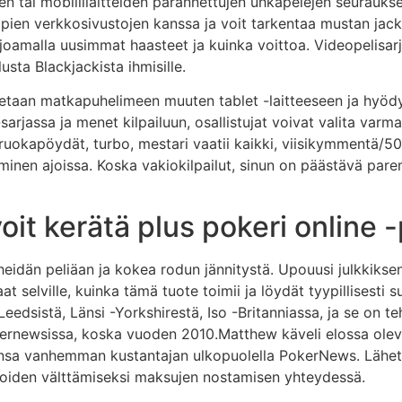
en tai mobiililaitteiden parannettujen uhkapelejen seuraukse
ien verkkosivustojen kanssa ja voit tarkentaa mustan jack
arjoamalla uusimmat haasteet ja kuinka voittoa. Videopelisarj
usta Blackjackista ihmisille.
netaan matkapuhelimeen muuten tablet -laitteeseen ja hyö
sarjassa ja menet kilpailuun, osallistujat voivat valita varma
uokapöydät, turbo, mestari vaatii kaikki, viisikymmentä/50, s
äntyminen ajoissa. Koska vakiokilpailut, sinun on päästävä 
oit kerätä plus pokeri online -
a heidän peliäan ja kokea rodun jännitystä. Upouusi julkkiksen
t selville, kuinka tämä tuote toimii ja löydät tyypillisest
edsistä, Länsi -Yorkshirestä, Iso -Britanniassa, ja se on 
kernewsissa, koska vuoden 2010.Matthew käveli elossa olev
iinsa vanhemman kustantajan ulkopuolella PokerNews. Lähety
oiden välttämiseksi maksujen nostamisen yhteydessä.