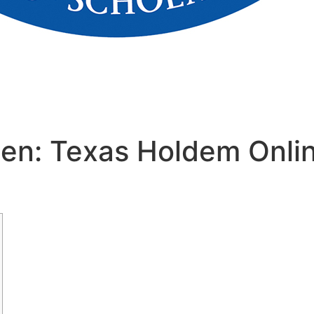
inen: Texas Holdem Onlin