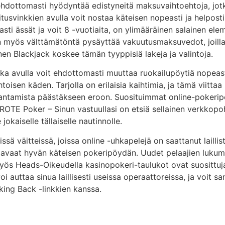
hdottomasti hyödyntää edistyneitä maksuvaihtoehtoja, jotka
usvinkkien avulla voit nostaa käteisen nopeasti ja helposti,
sti ässät ja voit 8 -vuotiaita, on ylimääräinen salainen ele
On myös välttämätöntä pysäyttää vakuutusmaksuvedot, joill
nen Blackjack koskee tämän tyyppisiä lakeja ja valintoja.
onka avulla voit ehdottomasti muuttaa ruokailupöytiä nopeasti
isen käden. Tarjolla on erilaisia ​​kaihtimia, ja tämä viitt
a antamista päästäkseen eroon. Suosituimmat online-pokeripel
PROTE Poker – Sinun vastuullasi on etsiä sellainen verkkopo
kaiselle tällaiselle nautinnolle.
etyissä väitteissä, joissa online -uhkapelejä on saattanut lail
avaat hyvän käteisen pokeripöydän. Uudet pelaajien lukumää
yös Heads-Oikeudella kasinopokeri-taulukot ovat suosittuja 
 auttaa sinua laillisesti useissa operaattoreissa, ja voit sa
ing Back -linkkien kanssa.