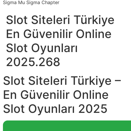
Sigma Mu Sigma Chapter
Slot Siteleri Türkiye
En Güvenilir Online
Slot Oyunları
2025.268
Slot Siteleri Türkiye –
En Güvenilir Online
Slot Oyunları 2025