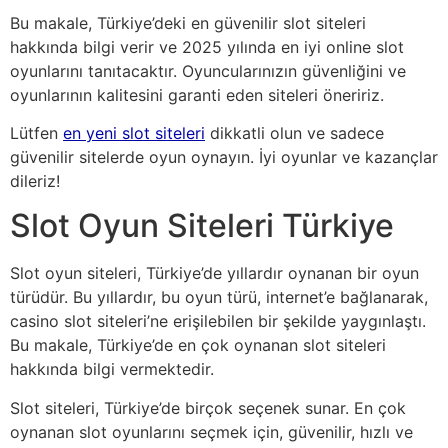
Bu makale, Türkiye’deki en güvenilir slot siteleri
hakkında bilgi verir ve 2025 yılında en iyi online slot
oyunlarını tanıtacaktır. Oyuncularınızın güvenliğini ve
oyunlarının kalitesini garanti eden siteleri öneririz.
Lütfen
en yeni slot siteleri
dikkatli olun ve sadece
güvenilir sitelerde oyun oynayın. İyi oyunlar ve kazançlar
dileriz!
Slot Oyun Siteleri Türkiye
Slot oyun siteleri, Türkiye’de yıllardır oynanan bir oyun
türüdür. Bu yıllardır, bu oyun türü, internet’e bağlanarak,
casino slot siteleri’ne erişilebilen bir şekilde yaygınlaştı.
Bu makale, Türkiye’de en çok oynanan slot siteleri
hakkında bilgi vermektedir.
Slot siteleri, Türkiye’de birçok seçenek sunar. En çok
oynanan slot oyunlarını seçmek için, güvenilir, hızlı ve