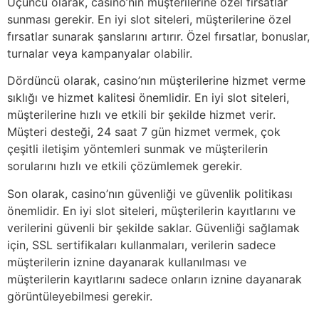
Üçüncü olarak, casino’nın müşterilerine özel fırsatlar
sunması gerekir. En iyi slot siteleri, müşterilerine özel
fırsatlar sunarak şanslarını artırır. Özel fırsatlar, bonuslar,
turnalar veya kampanyalar olabilir.
Dördüncü olarak, casino’nın müşterilerine hizmet verme
sıklığı ve hizmet kalitesi önemlidir. En iyi slot siteleri,
müşterilerine hızlı ve etkili bir şekilde hizmet verir.
Müşteri desteği, 24 saat 7 gün hizmet vermek, çok
çeşitli iletişim yöntemleri sunmak ve müşterilerin
sorularını hızlı ve etkili çözümlemek gerekir.
Son olarak, casino’nın güvenliği ve güvenlik politikası
önemlidir. En iyi slot siteleri, müşterilerin kayıtlarını ve
verilerini güvenli bir şekilde saklar. Güvenliği sağlamak
için, SSL sertifikaları kullanmaları, verilerin sadece
müşterilerin iznine dayanarak kullanılması ve
müşterilerin kayıtlarını sadece onların iznine dayanarak
görüntüleyebilmesi gerekir.