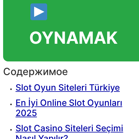
OYNAMAK
Содержимое
Slot Oyun Siteleri Türkiye
En İyi Online Slot Oyunları
2025
Slot Casino Siteleri Seçimi
Nasıl Yapılır?