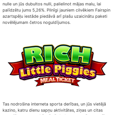
nulle un jūs dubultos nulli, palielinot mājas malu, lai
palīdzētu jums 5,26%. Pilnīgi jauniem cilvēkiem Fairspin
azartspēļu iestāde piedāvā arī plašu uzaicinātu paketi
novēlējumam četros noguldījumos.
Tas nodrošina interneta sporta derības, un jūs vietējā
kazino, katru dienu sapņu aktivitātes, ziņas un citas