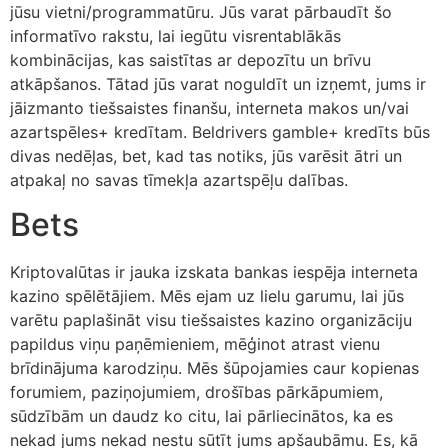
jūsu vietni/programmatūru. Jūs varat pārbaudīt šo
informatīvo rakstu, lai iegūtu visrentablākās
kombinācijas, kas saistītas ar depozītu un brīvu
atkāpšanos. Tātad jūs varat noguldīt un izņemt, jums ir
jāizmanto tiešsaistes finanšu, interneta makos un/vai
azartspēles+ kredītam. Beldrivers gamble+ kredīts būs
divas nedēļas, bet, kad tas notiks, jūs varēsit ātri un
atpakaļ no savas tīmekļa azartspēļu dalības.
Bets
Kriptovalūtas ir jauka izskata bankas iespēja interneta
kazino spēlētājiem. Mēs ejam uz lielu garumu, lai jūs
varētu paplašināt visu tiešsaistes kazino organizāciju
papildus viņu paņēmieniem, mēģinot atrast vienu
brīdinājuma karodziņu. Mēs šūpojamies caur kopienas
forumiem, paziņojumiem, drošības pārkāpumiem,
sūdzībām un daudz ko citu, lai pārliecinātos, ka es
nekad jums nekad nestu sūtīt jums apšaubāmu. Es, kā