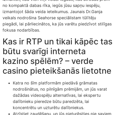
no kompaktā dabas rīka, iegūs jūsu sapņu iespēju,
izmantojot šāda veida ieteikumus. Jaunais Dr.Ganja
veikals nodrošina Seahorse speciālistam tūlītēju
piegādi, lai pārliecinātos, ka jūs varētu piedzīvot stilīgas
fokusa nodarbības.
Kas ir RTP un tikai kāpēc tas
būtu svarīgi interneta
kazino spēlēm? – verde
casino pieteikšanās lietotne
Katra no šīm platformām piedāvā grāmatas
nodrošinātus, no pilnīgām prēmijām, un jūs varat
dažādas videospēļu alternatīvas, lai ekspertu
dalībnieku pieredze būtu paredzēta, lai
koncentrētu un uzturētu dalībniekus.
Atzīstiet zaudēšanu, un jūs pieturēsities pie saviem