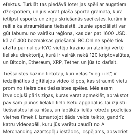
efektus. Turklāt tas piedāvā loterijas spēli ar augstiem
džekpotiem, un jūs varat plaša sporta grāmata, kurā
ietilpst esports un zirgu skriešanās sacīkstes, kurām ir
reāllaika straumēšana tiešsaistē. Jaunie speciālisti var
gūt labumu no vairāku reģiona, kas der pat 1600 USD,
kā arī 400 bezmaksas griešanai. BC.Online spēle tiek
atzīta par nulles-KYC vietējo kazino un atzinīgi vērtē
lielisku direktoriju, kurā ir vairāk nekā 120 kriptovalūtas,
un Bitcoin, Ethereum, XRP, Tether, un jūs to darīsit.
Tiešsaistes kazino lietotāji, kuri vēlas “viegli iet”, ir
iedziļināties digitālajos video klipos, kas straumē vietu
prom no tiešraides tiešsaistes spēles. Mēs esam
izveidojuši pāris ziņas, kuras varat apmeklēt, aprakstot
pavisam jaunos lielāko lielpilsētu apgabalus, lai izjustu
tiešsaistes laika nišas, un labākās lielās robežu pozīcijas
vietnes tīmeklī. Izmantojot šāda veida teikto, gandrīz
katru videospēli, kuru jūs varētu baudīt no A
Merchanding azartspēļu iestādes, iespējams, apsveriet