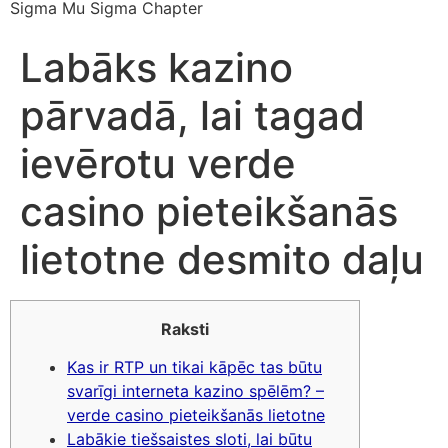
Sigma Mu Sigma Chapter
Labāks kazino
pārvadā, lai tagad
ievērotu verde
casino pieteikšanās
lietotne desmito daļu
Raksti
Kas ir RTP un tikai kāpēc tas būtu
svarīgi interneta kazino spēlēm? –
verde casino pieteikšanās lietotne
Labākie tiešsaistes sloti, lai būtu