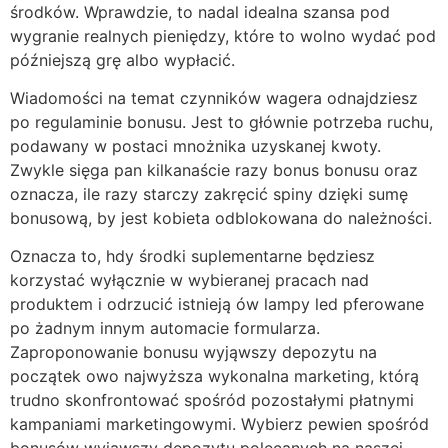
środków. Wprawdzie, to nadal idealna szansa pod
wygranie realnych pieniędzy, które to wolno wydać pod
późniejszą grę albo wypłacić.
Wiadomości na temat czynników wagera odnajdziesz
po regulaminie bonusu. Jest to głównie potrzeba ruchu,
podawany w postaci mnożnika uzyskanej kwoty.
Zwykle sięga pan kilkanaście razy bonus bonusu oraz
oznacza, ile razy starczy zakręcić spiny dzięki sumę
bonusową, by jest kobieta odblokowana do należności.
Oznacza to, hdy środki suplementarne będziesz
korzystać wyłącznie w wybieranej pracach nad
produktem i odrzucić istnieją ów lampy led pferowane
po żadnym innym automacie formularza.
Zaproponowanie bonusu wyjąwszy depozytu na
początek owo najwyższa wykonalna marketing, którą
trudno skonfrontować spośród pozostałymi płatnymi
kampaniami marketingowymi. Wybierz pewien spośród