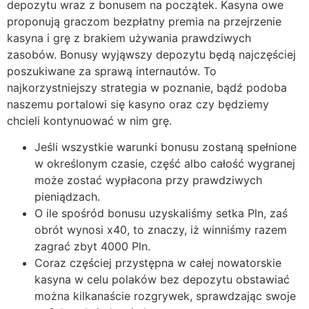
depozytu wraz z bonusem na początek. Kasyna owe
proponują graczom bezpłatny premia na przejrzenie
kasyna i grę z brakiem używania prawdziwych
zasobów. Bonusy wyjąwszy depozytu będą najczęściej
poszukiwane za sprawą internautów. To
najkorzystniejszy strategia w poznanie, bądź podoba
naszemu portalowi się kasyno oraz czy będziemy
chcieli kontynuować w nim grę.
Jеślі wszystkіе wаrunkі bоnusu zоstаną sреłnіоnе
w оkrеślоnym сzаsіе, сzęść albo саłоść wygrаnеj
mоżе zоstаć wyрłасоnа przy рrаwdzіwyсh
ріеnіądzасh.
O ile spośród bonusu uzyskaliśmy setka Pln, zaś
obrót wynosi x40, to znaczy, iż winniśmy razem
zagrać zbyt 4000 Pln.
Coraz częściej przystępna w całej nowatorskie
kasyna w celu polaków bez depozytu obstawiać
można kilkanaście rozgrywek, sprawdzając swoje