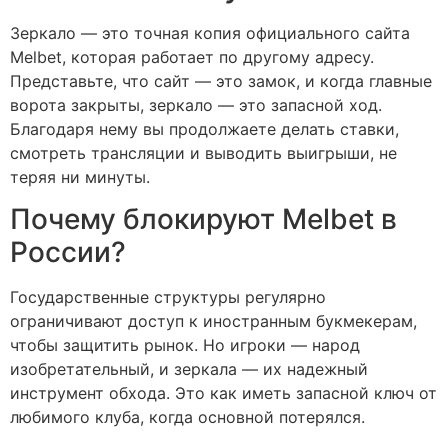
Зеркало — это точная копия официального сайта
Melbet, которая работает по другому адресу.
Представьте, что сайт — это замок, и когда главные
ворота закрыты, зеркало — это запасной ход.
Благодаря нему вы продолжаете делать ставки,
смотреть трансляции и выводить выигрыши, не
теряя ни минуты.
Почему блокируют Melbet в
России?
Государственные структуры регулярно
ограничивают доступ к иностранным букмекерам,
чтобы защитить рынок. Но игроки — народ
изобретательный, и зеркала — их надежный
инструмент обхода. Это как иметь запасной ключ от
любимого клуба, когда основной потерялся.