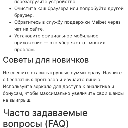
перезагрузите устройство.
Очистите кэш браузера или попробуйте другой
браузер.
Обратитесь в службу поддержки Melbet через
чат на сайте.
Установите официальное мобильное
приложение — это убережет от многих
проблем.
Советы для новичков
Не спешите ставить крупные суммы сразу. Начните
с бесплатных прогнозов и изучайте линию.
Используйте зеркало для доступа к аналитике и
бонусам, чтобы максимально увеличить свои шансы
на выигрыш.
Часто задаваемые
вопросы (FAQ)