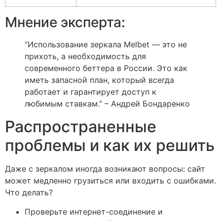
Мнение эксперта:
“Использование зеркала Melbet — это не
прихоть, а необходимость для
современного беттера в России. Это как
иметь запасной план, который всегда
работает и гарантирует доступ к
любимым ставкам.” – Андрей Бондаренко
Распространенные
проблемы и как их решить
Даже с зеркалом иногда возникают вопросы: сайт
может медленно грузиться или входить с ошибками.
Что делать?
Проверьте интернет-соединение и