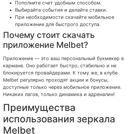
Пополните счет удобным способом.
Выбирайте события и делайте ставки.
При необходимости скачайте мобильное
приложение для быстрого доступа.
Почему стоит скачать
приложение Melbet?
Приложение — это ваш персональный букмекер в
кармане. Оно работает быстро, стабильно и не
блокируется провайдерами. К тому же, в клубе
Melbet регулярно проходят акции и бонусы,
доступные только через мобильное приложение.
Никаких лагов, только динамика и адреналин!
Преимущества
использования зеркала
Melbet