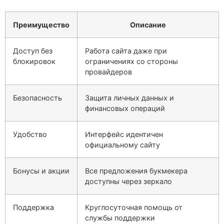
Преимущество
Описание
Доступ без
Работа сайта даже при
блокировок
ограничениях со стороны
провайдеров
Безопасность
Защита личных данных и
финансовых операций
Удобство
Интерфейс идентичен
официальному сайту
Бонусы и акции
Все предложения букмекера
доступны через зеркало
Поддержка
Круглосуточная помощь от
службы поддержки