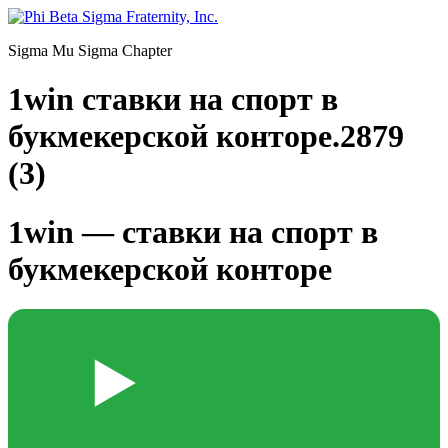
Skip
to
Sigma Mu Sigma Chapter
content
1win ставки на спорт в
букмекерской конторе.2879
(3)
1win — ставки на спорт в
букмекерской конторе
▶️