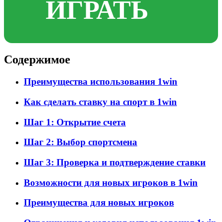
ИГРАТЬ
Содержимое
Преимущества использования 1win
Как сделать ставку на спорт в 1win
Шаг 1: Открытие счета
Шаг 2: Выбор спортсмена
Шаг 3: Проверка и подтверждение ставки
Возможности для новых игроков в 1win
Преимущества для новых игроков