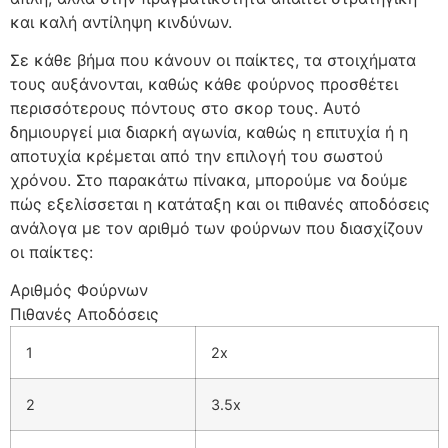
και καλή αντίληψη κινδύνων.
Σε κάθε βήμα που κάνουν οι παίκτες, τα στοιχήματα
τους αυξάνονται, καθώς κάθε φούρνος προσθέτει
περισσότερους πόντους στο σκορ τους. Αυτό
δημιουργεί μια διαρκή αγωνία, καθώς η επιτυχία ή η
αποτυχία κρέμεται από την επιλογή του σωστού
χρόνου. Στο παρακάτω πίνακα, μπορούμε να δούμε
πώς εξελίσσεται η κατάταξη και οι πιθανές αποδόσεις
ανάλογα με τον αριθμό των φούρνων που διασχίζουν
οι παίκτες:
Αριθμός Φούρνων
Πιθανές Αποδόσεις
1
2x
2
3.5x