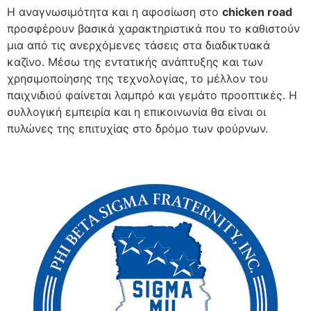
Η αναγνωσιμότητα και η αφοσίωση στο
chicken road
προσφέρουν βασικά χαρακτηριστικά που το καθιστούν
μια από τις ανερχόμενες τάσεις στα διαδικτυακά
καζίνο. Μέσω της εντατικής ανάπτυξης και των
χρησιμοποίησης της τεχνολογίας, το μέλλον του
παιχνιδιού φαίνεται λαμπρό και γεμάτο προοπτικές. Η
συλλογική εμπειρία και η επικοινωνία θα είναι οι
πυλώνες της επιτυχίας στο δρόμο των φούρνων.