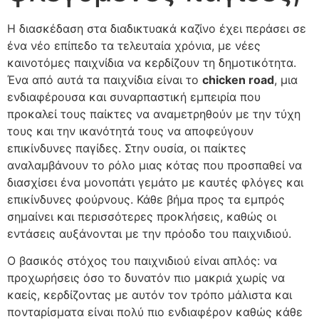
Η διασκέδαση στα διαδικτυακά καζίνο έχει περάσει σε
ένα νέο επίπεδο τα τελευταία χρόνια, με νέες
καινοτόμες παιχνίδια να κερδίζουν τη δημοτικότητα.
Ένα από αυτά τα παιχνίδια είναι το
chicken road
, μια
ενδιαφέρουσα και συναρπαστική εμπειρία που
προκαλεί τους παίκτες να αναμετρηθούν με την τύχη
τους και την ικανότητά τους να αποφεύγουν
επικίνδυνες παγίδες. Στην ουσία, οι παίκτες
αναλαμβάνουν το ρόλο μιας κότας που προσπαθεί να
διασχίσει ένα μονοπάτι γεμάτο με καυτές φλόγες και
επικίνδυνες φούρνους. Κάθε βήμα προς τα εμπρός
σημαίνει και περισσότερες προκλήσεις, καθώς οι
εντάσεις αυξάνονται με την πρόοδο του παιχνιδιού.
Ο βασικός στόχος του παιχνιδιού είναι απλός: να
προχωρήσεις όσο το δυνατόν πιο μακριά χωρίς να
καείς, κερδίζοντας με αυτόν τον τρόπο μάλιστα και
πονταρίσματα είναι πολύ πιο ενδιαφέρον καθώς κάθε