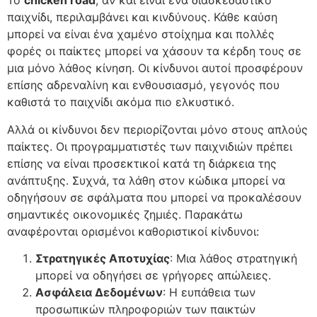
Το
chicken road
, αν και είναι ένα διασκεδαστικό
παιχνίδι, περιλαμβάνει και κινδύνους. Κάθε καύση
μπορεί να είναι ένα χαμένο στοίχημα και πολλές
φορές οι παίκτες μπορεί να χάσουν τα κέρδη τους σε
μια μόνο λάθος κίνηση. Οι κίνδυνοι αυτοί προσφέρουν
επίσης αδρεναλίνη και ενθουσιασμό, γεγονός που
καθιστά το παιχνίδι ακόμα πιο ελκυστικό.
Αλλά οι κίνδυνοι δεν περιορίζονται μόνο στους απλούς
παίκτες. Οι προγραμματιστές των παιχνιδιών πρέπει
επίσης να είναι προσεκτικοί κατά τη διάρκεια της
ανάπτυξης. Συχνά, τα λάθη στον κώδικα μπορεί να
οδηγήσουν σε σφάλματα που μπορεί να προκαλέσουν
σημαντικές οικονομικές ζημιές. Παρακάτω
αναφέρονται ορισμένοι καθοριστικοί κίνδυνοι:
Στρατηγικές Αποτυχίας
: Μια λάθος στρατηγική
μπορεί να οδηγήσει σε γρήγορες απώλειες.
Ασφάλεια Δεδομένων
: Η ευπάθεια των
προσωπικών πληροφοριών των παικτών