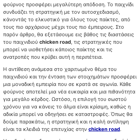
φούρνος προσφέρει μεγαλύτερη απόδοση. Το παιχνίδι
συνδυάζει τη στρατηγική με τον αυτοσχεδιασμό,
κάνοντάς το ελκυστικό για όλους τους παίκτες, από
τους πιο αρχάριους μέχρι τους πιο έμπειρους. Στο
παρόν άρθρο, θα εξετάσουμε εις βάθος τις διαστάσεις
του παιχνιδιού
chicken road
, τις στρατηγικές που
μπορεί να υιοθετήσει κάποιος παίκτης και τις
ανατροπές που κρύβει αυτή η περιπέτεια.
Η αντίθεση ανάμεσα στο χαριτωμένο θέμα του
παιχνιδιού και την ένταση των στοιχημάτων προσφέρει
μια μοναδική εμπειρία που σε κρατά σε αγωνία. Κάθε
φούρνος αποτελεί μια νέα ευκαιρία και μια πιθανότητα
για μεγάλο κέρδος. Ωστόσο, η επιλογή του σωστού
χρόνου για να κάνεις το άλμα είναι κρίσιμη, καθώς η
αδικία μπορεί να οδηγήσει σε καταστροφές. Όπως θα
δούμε παρακάτω, η στρατηγική και η καλή αντίληψη
είναι τα κλειδιά της επιτυχίας στην
chicken road
.